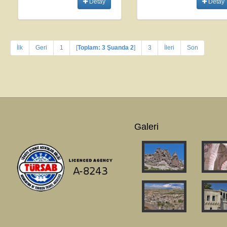
Detay
Detay
İlk
Geri
1
[
Toplam: 3 Şuanda 2
]
3
İleri
Son
Galeri