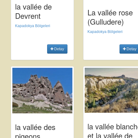
la vallée de
La vallée rose
Devrent
(Gulludere)
Kapadokya Bölgeleri
Kapadokya Bölgeleri
Detay
Detay
la vallée blanc
la vallée des
et la vallée de
pigeons