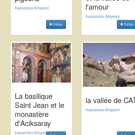
l'amour
Kapadokya Bölgeleri
Kapadokya Bölgeleri
Detay
Detay
La basilique
la vallée de CA
Saint Jean et le
Kapadokya Bölgeleri
monastère
d'Aciksaray
Kapadokya Bölgeleri