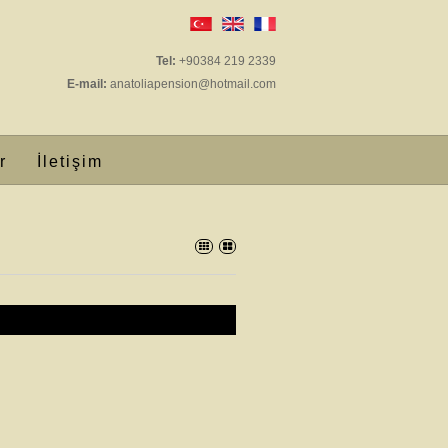
Tel:
+90384 219 2339
E-mail:
anatoliapension@hotmail.com
r
İletişim